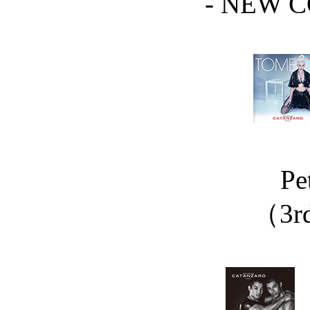
- NEW C
Pe
（3rd