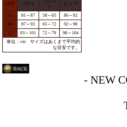
ウエス
バスト
ヒップ
SIZE
ト
S
81～87
58～65
86～92
M
87～93
65～72
92～98
L
93～101
72～79
98～104
単位：cm サイズはあくまで平均的
な目安です。
- NEW C