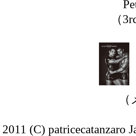
Pe
（3rd
（
2011 (C) patricecatanzaro